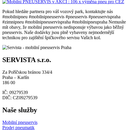
Pokud hledáte partnera pro váš vozový park, kontaktujte nás
#mobilnipneu #mobilnipneuservis #pneuservis #pneuservispraha
#zimnipneu #mobilnipneuservispraha #mobilnipneupraha Nemusíte
mít obavy, že mobilní pneuservis nedisponuje výbavou jako běžný
pneuservis. Naše dodávky jsou plně vybaveny nejmodernější
technikou pro zajištění špičkového servisu Vašich kol.
SERVISTA s.r.o.
Za Poříčskou bránou 334/4
Praha – Karlín
186
00
IČ: 09279539
DIČ: CZ09279539
Naše služby
Mobilní pneuservis
Prodej pneumatik