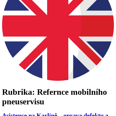
Rubrika:
Refernce mobilního
pneuservisu
Asistence na Karlíně – oprava defektu a